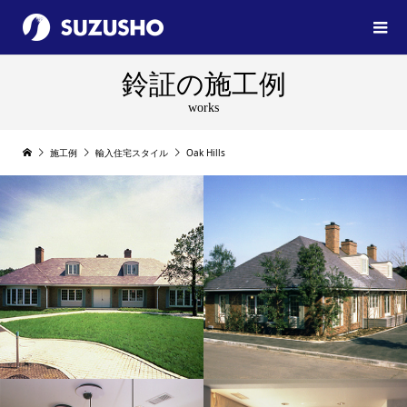
鈴証の施工例
works
施工例
輸入住宅スタイル
Oak Hills