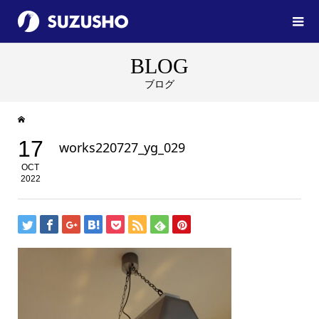
BLOG
ブログ
17
works220727_yg_029
OCT
2022