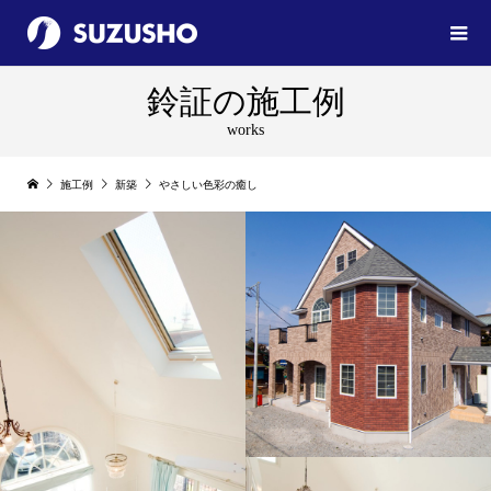
鈴証の施工例
works
施工例
新築
やさしい色彩の癒し