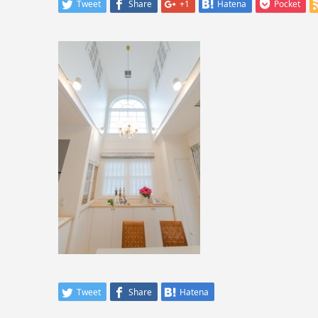
Tweet
Share
+1
Hatena
Pocket
Tweet
Share
Hatena