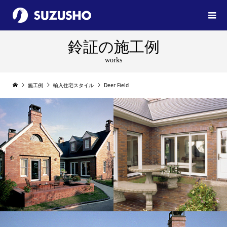
鈴証の施工例
works
施工例
輸入住宅スタイル
Deer Field