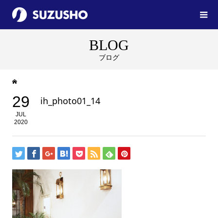
BLOG
ブログ
29
ih_photo01_14
JUL
2020