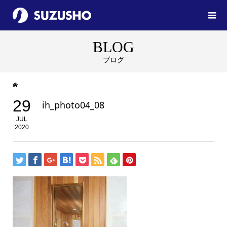
BLOG
ブログ
29
ih_photo04_08
JUL
2020