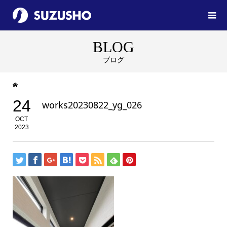
BLOG
ブログ
24
works20230822_yg_026
OCT
2023