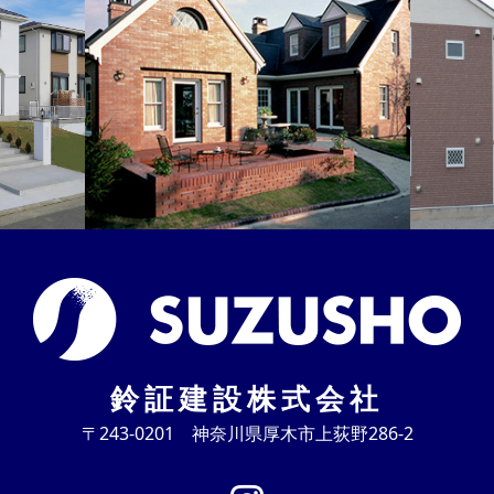
鈴証建設株式会社
〒243-0201 神奈川県厚木市上荻野286-2