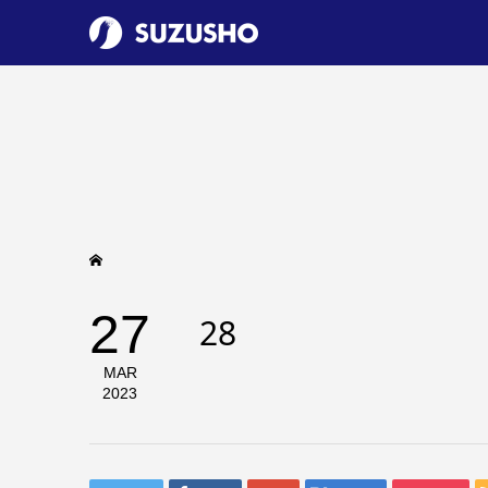
27
28
MAR
2023