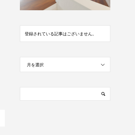
登録されている記事はございません。
月を選択