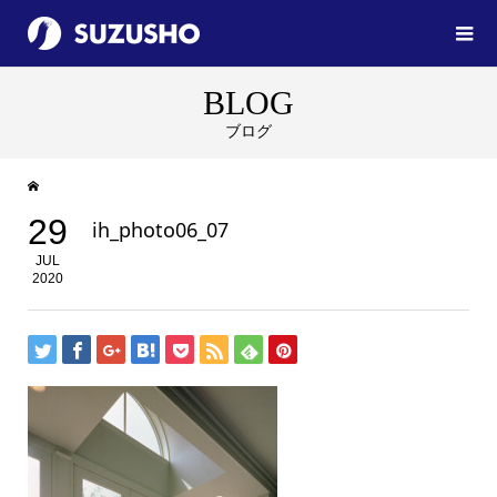
BLOG
ブログ
29
ih_photo06_07
JUL
2020