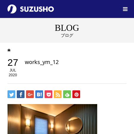
BLOG
ブログ
27
works_ym_12
JUL
2020